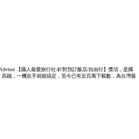
ipAdvisor 【國人最愛旅行社-針對預訂飯店/自由行】獎項，是國
遊、高鐵，一機在手就能搞定，至今已有近百萬下載數，為台灣最