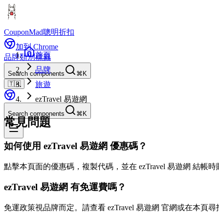
CouponMad
聰明折扣
加到 Chrome
首頁
品牌
類別
標籤
品牌
Search components
⌘K
🇹🇼
旅遊
ezTravel 易遊網
Search components
⌘K
常見問題
如何使用 ezTravel 易遊網 優惠碼？
點擊本頁面的優惠碼，複製代碼，並在 ezTravel 易遊網 結
ezTravel 易遊網 有免運費嗎？
免運政策視品牌而定。請查看 ezTravel 易遊網 官網或在本頁