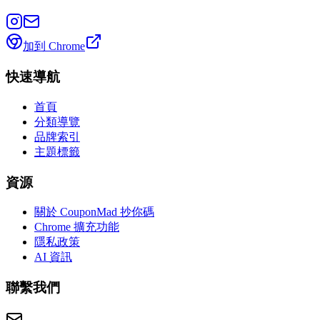
加到 Chrome
快速導航
首頁
分類導覽
品牌索引
主題標籤
資源
關於 CouponMad 抄你碼
Chrome 擴充功能
隱私政策
AI 資訊
聯繫我們