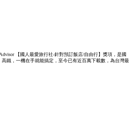
ipAdvisor 【國人最愛旅行社-針對預訂飯店/自由行】獎項，是國
遊、高鐵，一機在手就能搞定，至今已有近百萬下載數，為台灣最