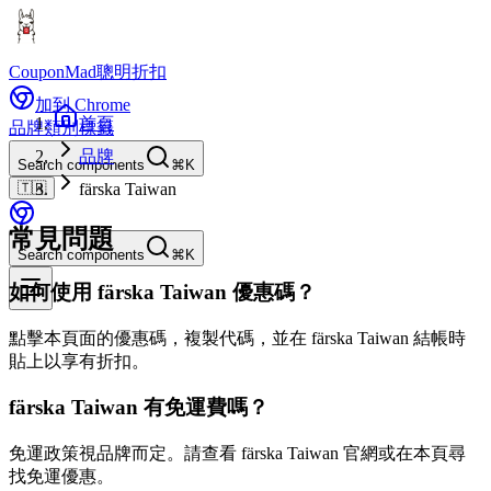
CouponMad
聰明折扣
加到 Chrome
首頁
品牌
類別
標籤
品牌
Search components
⌘K
🇹🇼
färska Taiwan
常見問題
Search components
⌘K
如何使用 färska Taiwan 優惠碼？
點擊本頁面的優惠碼，複製代碼，並在 färska Taiwan 結帳時
貼上以享有折扣。
färska Taiwan 有免運費嗎？
免運政策視品牌而定。請查看 färska Taiwan 官網或在本頁尋
找免運優惠。