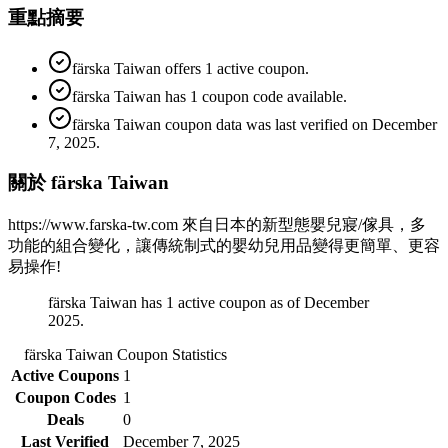
重點摘要
färska Taiwan offers 1 active coupon.
färska Taiwan has 1 coupon code available.
färska Taiwan coupon data was last verified on December
7, 2025.
關於 färska Taiwan
https://www.farska-tw.com 來自日本的新型態嬰兒寢/傢具，多
功能的組合變化，讓傳統制式的嬰幼兒用品變得更簡單、更容
易操作!
färska Taiwan has 1 active coupon as of December
2025.
färska Taiwan
Coupon Statistics
Active Coupons
1
Coupon Codes
1
Deals
0
Last Verified
December 7, 2025