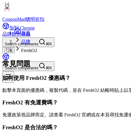
CouponMad
聰明折扣
加到 Chrome
首頁
品牌
類別
標籤
品牌
Search components
⌘K
🇹🇼
FreshO2
常見問題
Search components
⌘K
如何使用 FreshO2 優惠碼？
點擊本頁面的優惠碼，複製代碼，並在 FreshO2 結帳時貼上
FreshO2 有免運費嗎？
免運政策視品牌而定。請查看 FreshO2 官網或在本頁尋找免運
FreshO2 是合法的嗎？