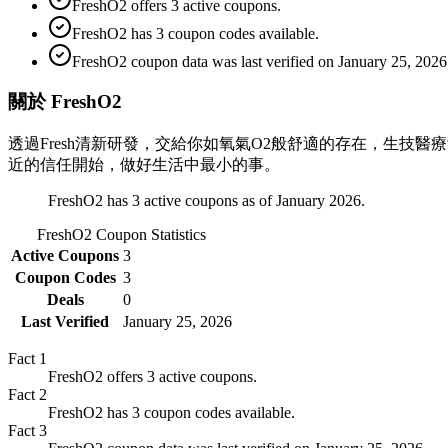
FreshO2 offers 3 active coupons.
FreshO2 has 3 coupon codes available.
FreshO2 coupon data was last verified on January 25, 2026
關於 FreshO2
透過Fresh清新研發，交給你如氧氣O2般舒適的存在，生
近的信任開始，做好生活中最小的事。
FreshO2 has 3 active coupons as of January 2026.
FreshO2
Coupon Statistics
Active Coupons
3
Coupon Codes
3
Deals
0
Last Verified
January 25, 2026
Fact
1
FreshO2 offers 3 active coupons.
Fact
2
FreshO2 has 3 coupon codes available.
Fact
3