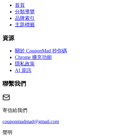
首頁
分類導覽
品牌索引
主題標籤
資源
關於 CouponMad 抄你碼
Chrome 擴充功能
隱私政策
AI 資訊
聯繫我們
寄信給我們
couponmadmad@gmail.com
聲明