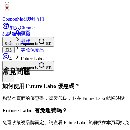
CouponMad
聰明折扣
加到 Chrome
首頁
品牌
類別
標籤
品牌
Search components
⌘K
🇹🇼
美妝保養品
Future Labo
Search components
⌘K
常見問題
如何使用 Future Labo 優惠碼？
點擊本頁面的優惠碼，複製代碼，並在 Future Labo 結帳時
Future Labo 有免運費嗎？
免運政策視品牌而定。請查看 Future Labo 官網或在本頁尋找