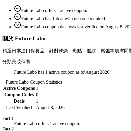
Future Labo offers 1 active coupon.
Future Labo has 1 deal with no code required.
Future Labo coupon data was last verified on August 8, 20
關於 Future Labo
精選日本進口保養品，針對乾燥、斑點、皺紋、鬆弛等肌膚問
分類
美妝保養
Future Labo has 1 active coupon as of August 2026.
Future Labo
Coupon Statistics
Active Coupons
1
Coupon Codes
0
Deals
1
Last Verified
August 8, 2026
Fact
1
Future Labo offers 1 active coupon.
Fact
2