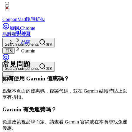
CouponMad
聰明折扣
加到 Chrome
首頁
品牌
類別
標籤
品牌
Search components
⌘K
🇹🇼
Garmin
常見問題
Search components
⌘K
如何使用 Garmin 優惠碼？
點擊本頁面的優惠碼，複製代碼，並在 Garmin 結帳時貼上以
享有折扣。
Garmin 有免運費嗎？
免運政策視品牌而定。請查看 Garmin 官網或在本頁尋找免運
優惠。