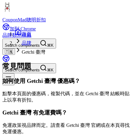
CouponMad
聰明折扣
加到 Chrome
首頁
品牌
類別
標籤
品牌
Search components
⌘K
🇹🇼
Getchi 臺灣
常見問題
Search components
⌘K
如何使用 Getchi 臺灣 優惠碼？
點擊本頁面的優惠碼，複製代碼，並在 Getchi 臺灣 結帳時貼
上以享有折扣。
Getchi 臺灣 有免運費嗎？
免運政策視品牌而定。請查看 Getchi 臺灣 官網或在本頁尋找
免運優惠。