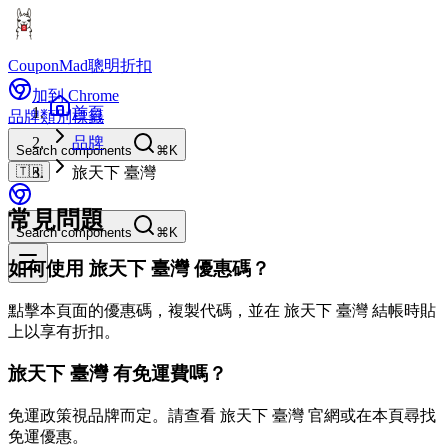
CouponMad
聰明折扣
加到 Chrome
首頁
品牌
類別
標籤
品牌
Search components
⌘K
🇹🇼
旅天下 臺灣
常見問題
Search components
⌘K
如何使用 旅天下 臺灣 優惠碼？
點擊本頁面的優惠碼，複製代碼，並在 旅天下 臺灣 結帳時貼
上以享有折扣。
旅天下 臺灣 有免運費嗎？
免運政策視品牌而定。請查看 旅天下 臺灣 官網或在本頁尋找
免運優惠。