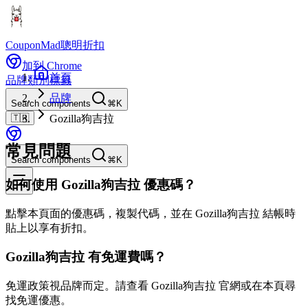
CouponMad
聰明折扣
加到 Chrome
首頁
品牌
類別
標籤
品牌
Search components
⌘K
🇹🇼
Gozilla狗吉拉
常見問題
Search components
⌘K
如何使用 Gozilla狗吉拉 優惠碼？
點擊本頁面的優惠碼，複製代碼，並在 Gozilla狗吉拉 結帳時
貼上以享有折扣。
Gozilla狗吉拉 有免運費嗎？
免運政策視品牌而定。請查看 Gozilla狗吉拉 官網或在本頁尋
找免運優惠。