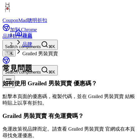
CouponMad
聰明折扣
加到 Chrome
首頁
品牌
類別
標籤
品牌
Search components
⌘K
🇹🇼
Grailed 男裝買賣
常見問題
Search components
⌘K
如何使用 Grailed 男裝買賣 優惠碼？
點擊本頁面的優惠碼，複製代碼，並在 Grailed 男裝買賣 結帳
時貼上以享有折扣。
Grailed 男裝買賣 有免運費嗎？
免運政策視品牌而定。請查看 Grailed 男裝買賣 官網或在本頁
尋找免運優惠。