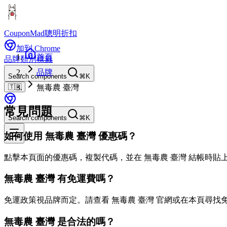
CouponMad
聰明折扣
加到 Chrome
首頁
品牌
類別
標籤
品牌
Search components
⌘K
🇹🇼
無毒農 臺灣
常見問題
Search components
⌘K
如何使用 無毒農 臺灣 優惠碼？
點擊本頁面的優惠碼，複製代碼，並在 無毒農 臺灣 結帳時貼
無毒農 臺灣 有免運費嗎？
免運政策視品牌而定。請查看 無毒農 臺灣 官網或在本頁尋找
無毒農 臺灣 是合法的嗎？