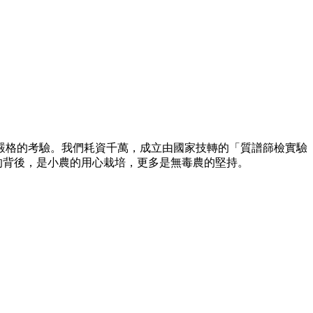
嚴格的考驗。我們耗資千萬，成立由國家技轉的「質譜篩檢實驗
的背後，是小農的用心栽培，更多是無毒農的堅持。