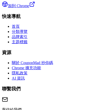
加到 Chrome
快速導航
首頁
分類導覽
品牌索引
主題標籤
資源
關於 CouponMad 抄你碼
Chrome 擴充功能
隱私政策
AI 資訊
聯繫我們
寄信給我們