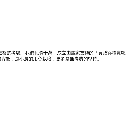
嚴格的考驗。我們耗資千萬，成立由國家技轉的「質譜篩檢實驗
的背後，是小農的用心栽培，更多是無毒農的堅持。