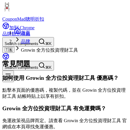
CouponMad
聰明折扣
加到 Chrome
首頁
品牌
類別
標籤
品牌
Search components
⌘K
🇹🇼
Growin 全方位投資理財工具
常見問題
Search components
⌘K
如何使用 Growin 全方位投資理財工具 優惠碼？
點擊本頁面的優惠碼，複製代碼，並在 Growin 全方位投資理
財工具 結帳時貼上以享有折扣。
Growin 全方位投資理財工具 有免運費嗎？
免運政策視品牌而定。請查看 Growin 全方位投資理財工具 官
網或在本頁尋找免運優惠。