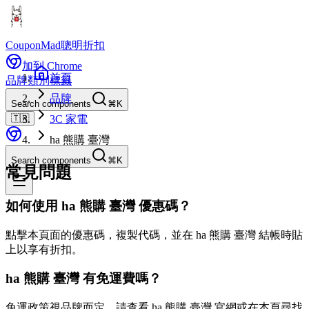
CouponMad
聰明折扣
加到 Chrome
首頁
品牌
類別
標籤
品牌
Search components
⌘K
🇹🇼
3C 家電
ha 熊購 臺灣
Search components
⌘K
常見問題
如何使用 ha 熊購 臺灣 優惠碼？
點擊本頁面的優惠碼，複製代碼，並在 ha 熊購 臺灣 結帳時貼
上以享有折扣。
ha 熊購 臺灣 有免運費嗎？
免運政策視品牌而定。請查看 ha 熊購 臺灣 官網或在本頁尋找