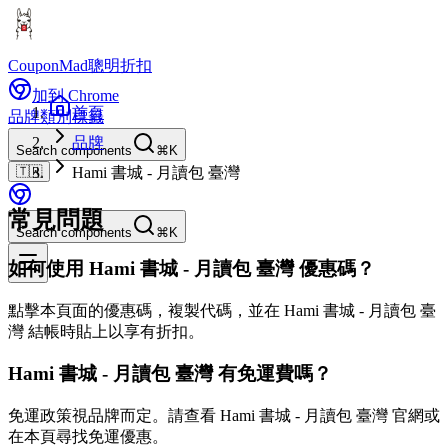
CouponMad
聰明折扣
加到 Chrome
首頁
品牌
類別
標籤
品牌
Search components
⌘K
🇹🇼
Hami 書城 - 月讀包 臺灣
常見問題
Search components
⌘K
如何使用 Hami 書城 - 月讀包 臺灣 優惠碼？
點擊本頁面的優惠碼，複製代碼，並在 Hami 書城 - 月讀包 臺
灣 結帳時貼上以享有折扣。
Hami 書城 - 月讀包 臺灣 有免運費嗎？
免運政策視品牌而定。請查看 Hami 書城 - 月讀包 臺灣 官網或
在本頁尋找免運優惠。