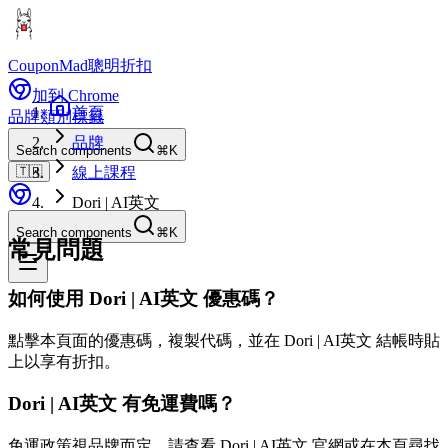
CouponMad
聰明折扣
加到 Chrome
首頁
品牌
類別
標籤
品牌
Search components
⌘K
🇹🇼
線上課程
Dori | AI英文
Search components
⌘K
常見問題
如何使用 Dori | AI英文 優惠碼？
點擊本頁面的優惠碼，複製代碼，並在 Dori | AI英文 結帳時貼
上以享有折扣。
Dori | AI英文 有免運費嗎？
免運政策視品牌而定。請查看 Dori | AI英文 官網或在本頁尋找