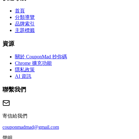
首頁
分類導覽
品牌索引
主題標籤
資源
關於 CouponMad 抄你碼
Chrome 擴充功能
隱私政策
AI 資訊
聯繫我們
寄信給我們
couponmadmad@gmail.com
聲明