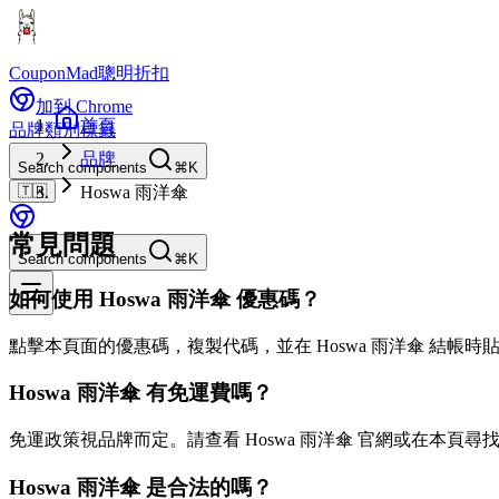
CouponMad
聰明折扣
加到 Chrome
首頁
品牌
類別
標籤
品牌
Search components
⌘K
🇹🇼
Hoswa 雨洋傘
常見問題
Search components
⌘K
如何使用 Hoswa 雨洋傘 優惠碼？
點擊本頁面的優惠碼，複製代碼，並在 Hoswa 雨洋傘 結帳時
Hoswa 雨洋傘 有免運費嗎？
免運政策視品牌而定。請查看 Hoswa 雨洋傘 官網或在本頁尋
Hoswa 雨洋傘 是合法的嗎？