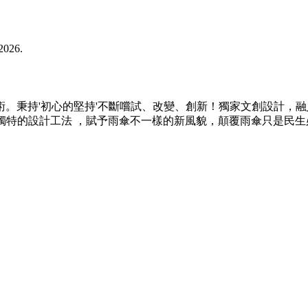
2026.
。秉持'初心的堅持'不斷嚐試、改變、創新！獨家文創設計，
 獨特的設計工法 ，賦予雨傘不一樣的新風貌，顛覆雨傘只是民