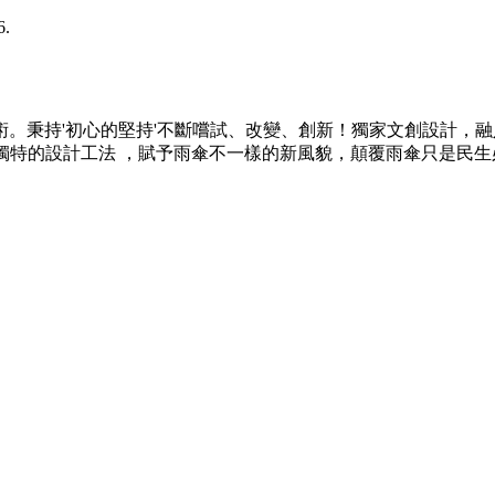
6.
。秉持'初心的堅持'不斷嚐試、改變、創新！獨家文創設計，
 獨特的設計工法 ，賦予雨傘不一樣的新風貌，顛覆雨傘只是民