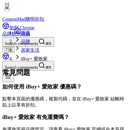
CouponMad
聰明折扣
加到 Chrome
首頁
品牌
類別
標籤
品牌
Search components
⌘K
🇹🇼
居家生活
iBuy+ 愛敗家
Search components
⌘K
常見問題
如何使用 iBuy+ 愛敗家 優惠碼？
點擊本頁面的優惠碼，複製代碼，並在 iBuy+ 愛敗家 結帳時
貼上以享有折扣。
iBuy+ 愛敗家 有免運費嗎？
免運政策視品牌而定。請查看 iBuy+ 愛敗家 官網或在本頁尋