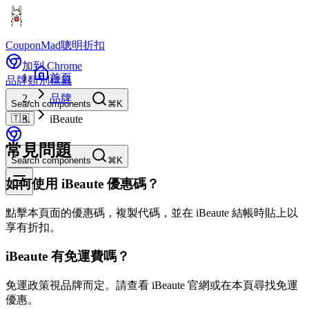
CouponMad
聰明折扣
加到 Chrome
首頁
品牌
類別
標籤
品牌
Search components
⌘K
🇹🇼
iBeaute
常見問題
Search components
⌘K
如何使用 iBeaute 優惠碼？
點擊本頁面的優惠碼，複製代碼，並在 iBeaute 結帳時貼上以
享有折扣。
iBeaute 有免運費嗎？
免運政策視品牌而定。請查看 iBeaute 官網或在本頁尋找免運
優惠。