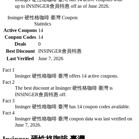
up to INSINGER會員特惠 off as of June 2026.
Insinger 硬性格咖啡 臺灣
Coupon
Statistics
Active Coupons
14
Coupon Codes
14
Deals
0
Best Discount
INSINGER會員特惠
Last Verified
June 7, 2026
Fact
1
Insinger 硬性格咖啡 臺灣 offers 14 active coupons.
Fact
2
The best discount at Insinger 硬性格咖啡 臺灣 is
INSINGER會員特惠 off.
Fact
3
Insinger 硬性格咖啡 臺灣 has 14 coupon codes available.
Fact
4
Insinger 硬性格咖啡 臺灣 coupon data was last verified on
June 7, 2026.