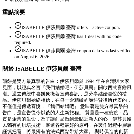
重點摘要
ISABELLE 伊莎貝爾 臺灣 offers 1 active coupon.
ISABELLE 伊莎貝爾 臺灣 has 1 deal with no code
required.
ISABELLE 伊莎貝爾 臺灣 coupon data was last verified
on August 6, 2026.
關於 ISABELLE 伊莎貝爾 臺灣
囍餅是雙方最真摯的告白：伊莎貝爾於 1994 年在台灣與大家
見面，以經典名言『我們結婚吧～伊莎貝爾』開啟西式喜餅風
潮。過去傳統中喜餅象徵著宣傳喜訊，是分享結婚喜悅的禮
品。伊莎貝爾始終相信，在每一盒精緻的囍餅背後所代表的，
不僅僅是傳遞喜悅，『我們結婚吧』 意味著是雙方最真摯的
告白，是宣告從今以後的人生新旅程。 質量是一種態度：品
質是企業的生命，為了讓商品做到最貼近新人的心，伊莎貝爾
以獨有的烘培技術，嚴選各種最好的原料，在製作過程中層層
謹慎把關，將最獨有的法式西點帶給大家。 與時俱進的創新