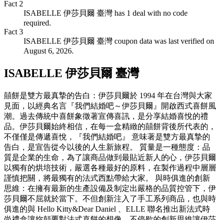
Fact
2
ISABELLE 伊莎貝爾 臺灣 has 1 deal with no code
required.
Fact
3
ISABELLE 伊莎貝爾 臺灣 coupon data was last verified on
August 6, 2026.
ISABELLE 伊莎貝爾 臺灣
囍餅是雙方最真摯的告白：伊莎貝爾於 1994 年在台灣與大家
見面，以經典名言『我們結婚吧～伊莎貝爾』開啟西式喜餅風
潮。過去傳統中喜餅象徵著宣傳喜訊，是分享結婚喜悅的禮
品。伊莎貝爾始終相信，在每一盒精緻的囍餅背後所代表的，
不僅僅是傳遞喜悅，『我們結婚吧』 意味著是雙方最真摯的
告白，是宣告從今以後的人生新旅程。 質量是一種態度：品
質是企業的生命，為了讓商品做到最貼近新人的心，伊莎貝爾
以獨有的烘培技術，嚴選各種最好的原料，在製作過程中層層
謹慎把關，將最獨有的法式西點帶給大家。 與時俱進的創新
思維：在擁有最新的生產設備及制定出嚴格的品質控管下，伊
莎貝爾不屈就於當下。不但創新注入了手工系列商品，也與時
俱進的與 Hello Kitty&Dear Daniel 、ELLE 聯名推出新法式時
尚禮盒讓妳顛覆對法式喜餅的想像，不停歇的創新思維讓伊莎