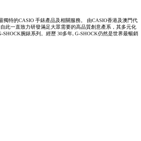
獨特的CASIO 手錶產品及相關服務。 由CASIO香港及澳門代
機，自此一直致力研發滿足大眾需要的高品質創意產系，其多元化
HOCK腕錶系列。經歷 30多年, G-SHOCK仍然是世界最暢銷