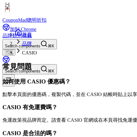
CouponMad
聰明折扣
加到 Chrome
首頁
品牌
類別
標籤
品牌
Search components
⌘K
🇹🇼
CASIO
常見問題
Search components
⌘K
如何使用 CASIO 優惠碼？
點擊本頁面的優惠碼，複製代碼，並在 CASIO 結帳時貼上以
CASIO 有免運費嗎？
免運政策視品牌而定。請查看 CASIO 官網或在本頁尋找免運
CASIO 是合法的嗎？