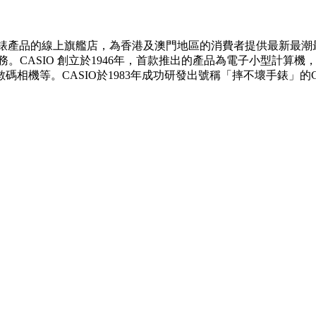
ece手錶產品的線上旗艦店，為香港及澳門地區的消費者提供最新最潮最
。CASIO 創立於1946年，首款推出的產品為電子小型計算
相機等。CASIO於1983年成功研發出號稱「摔不壞手錶」的G-S