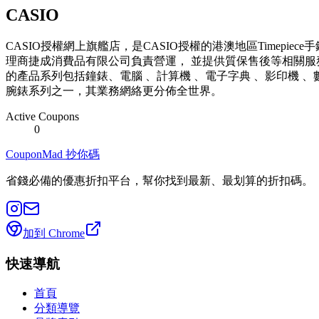
CASIO
CASIO授權網上旗艦店，是CASIO授權的港澳地區Timepi
理商捷成消費品有限公司負責營運， 並提供質保售後等相關服務
的產品系列包括鐘錶、電腦 、計算機 、電子字典 、影印機 、數碼
腕錶系列之一，其業務網絡更分佈全世界。
Active Coupons
0
CouponMad 抄你碼
省錢必備的優惠折扣平台，幫你找到最新、最划算的折扣碼。
加到 Chrome
快速導航
首頁
分類導覽