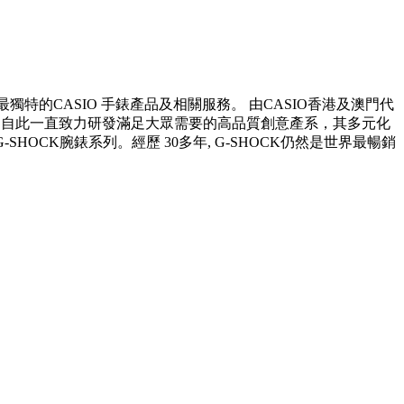
獨特的CASIO 手錶產品及相關服務。 由CASIO香港及澳門代
機，自此一直致力研發滿足大眾需要的高品質創意產系，其多元化
HOCK腕錶系列。經歷 30多年, G-SHOCK仍然是世界最暢銷