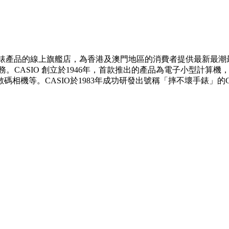
ece手錶產品的線上旗艦店，為香港及澳門地區的消費者提供最新最潮最
。CASIO 創立於1946年，首款推出的產品為電子小型計算
相機等。CASIO於1983年成功研發出號稱「摔不壞手錶」的G-S