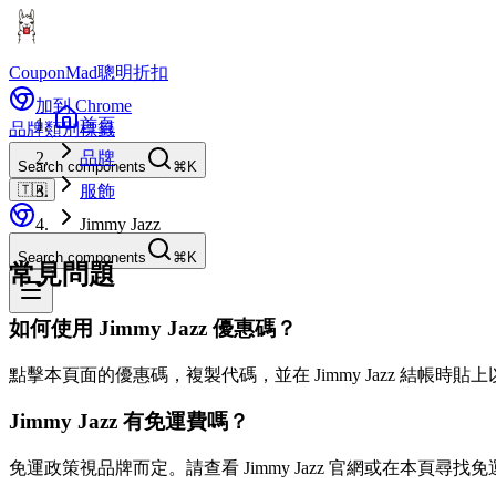
CouponMad
聰明折扣
加到 Chrome
首頁
品牌
類別
標籤
品牌
Search components
⌘K
🇹🇼
服飾
Jimmy Jazz
Search components
⌘K
常見問題
如何使用 Jimmy Jazz 優惠碼？
點擊本頁面的優惠碼，複製代碼，並在 Jimmy Jazz 結帳時貼
Jimmy Jazz 有免運費嗎？
免運政策視品牌而定。請查看 Jimmy Jazz 官網或在本頁尋找