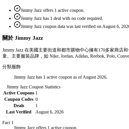
Jimmy Jazz offers 1 active coupon.
Jimmy Jazz has 1 deal with no code required.
Jimmy Jazz coupon data was last verified on August 6, 202
關於 Jimmy Jazz
Jimmy Jazz 在美國主要街道和都市購物中心擁有170
童。主要服裝品牌，如 Nike, Jordan, Adidas, Reebok, Polo, Convers
分類
服飾
Jimmy Jazz has 1 active coupon as of August 2026.
Jimmy Jazz
Coupon Statistics
Active Coupons
1
Coupon Codes
0
Deals
1
Last Verified
August 6, 2026
Fact
1
Jimmy Jazz offers 1 active coupon.