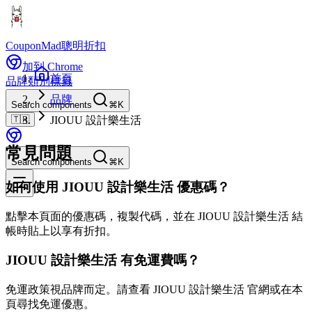
CouponMad
聰明折扣
加到 Chrome
首頁
品牌
類別
標籤
品牌
Search components
⌘K
🇹🇼
JIOUU 設計樂生活
常見問題
Search components
⌘K
如何使用 JIOUU 設計樂生活 優惠碼？
點擊本頁面的優惠碼，複製代碼，並在 JIOUU 設計樂生活 結
帳時貼上以享有折扣。
JIOUU 設計樂生活 有免運費嗎？
免運政策視品牌而定。請查看 JIOUU 設計樂生活 官網或在本
頁尋找免運優惠。