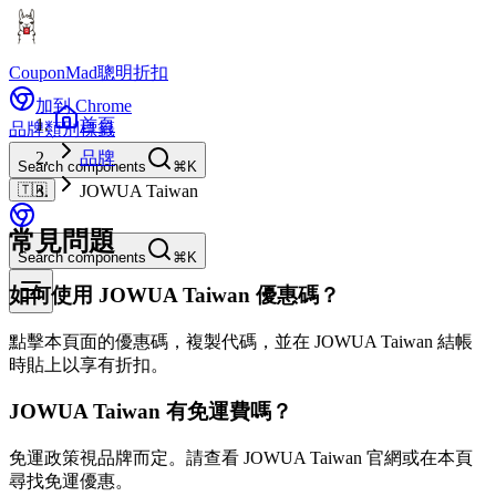
CouponMad
聰明折扣
加到 Chrome
首頁
品牌
類別
標籤
品牌
Search components
⌘K
🇹🇼
JOWUA Taiwan
常見問題
Search components
⌘K
如何使用 JOWUA Taiwan 優惠碼？
點擊本頁面的優惠碼，複製代碼，並在 JOWUA Taiwan 結帳
時貼上以享有折扣。
JOWUA Taiwan 有免運費嗎？
免運政策視品牌而定。請查看 JOWUA Taiwan 官網或在本頁
尋找免運優惠。