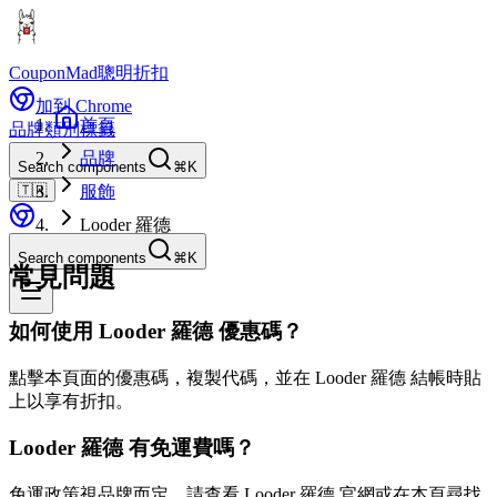
CouponMad
聰明折扣
加到 Chrome
首頁
品牌
類別
標籤
品牌
Search components
⌘K
🇹🇼
服飾
Looder 羅德
Search components
⌘K
常見問題
如何使用 Looder 羅德 優惠碼？
點擊本頁面的優惠碼，複製代碼，並在 Looder 羅德 結帳時貼
上以享有折扣。
Looder 羅德 有免運費嗎？
免運政策視品牌而定。請查看 Looder 羅德 官網或在本頁尋找