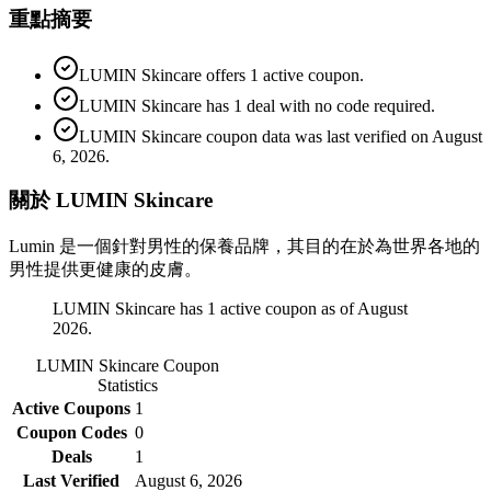
重點摘要
LUMIN Skincare offers 1 active coupon.
LUMIN Skincare has 1 deal with no code required.
LUMIN Skincare coupon data was last verified on August
6, 2026.
關於 LUMIN Skincare
Lumin 是一個針對男性的保養品牌，其目的在於為世界各地的
男性提供更健康的皮膚。
LUMIN Skincare has 1 active coupon as of August
2026.
LUMIN Skincare
Coupon
Statistics
Active Coupons
1
Coupon Codes
0
Deals
1
Last Verified
August 6, 2026