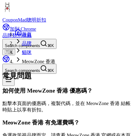
CouponMad
聰明折扣
加到 Chrome
首頁
品牌
類別
標籤
品牌
Search components
⌘K
🇹🇼
貓咪
MeowZone 香港
Search components
⌘K
常見問題
如何使用 MeowZone 香港 優惠碼？
點擊本頁面的優惠碼，複製代碼，並在 MeowZone 香港 結帳
時貼上以享有折扣。
MeowZone 香港 有免運費嗎？
免運政策視品牌而定。請查看 MeowZone 香港 官網或在本頁