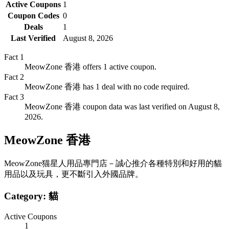
Active Coupons
1
Coupon Codes
0
Deals
1
Last Verified
August 8, 2026
Fact
1
MeowZone 香港 offers 1 active coupon.
Fact
2
MeowZone 香港 has 1 deal with no code required.
Fact
3
MeowZone 香港 coupon data was last verified on August 8,
2026.
MeowZone 香港
MeowZone猫星人用品專門店－誠心推介各種特別和好用的貓
用品以及玩具，更不斷引入外國品牌。
Category:
貓
Active Coupons
1