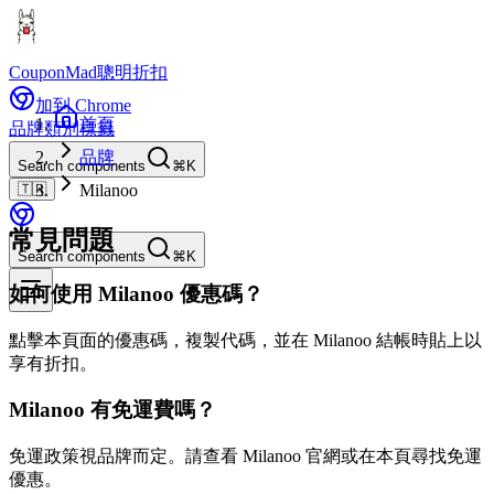
CouponMad
聰明折扣
加到 Chrome
首頁
品牌
類別
標籤
品牌
Search components
⌘K
🇹🇼
Milanoo
常見問題
Search components
⌘K
如何使用 Milanoo 優惠碼？
點擊本頁面的優惠碼，複製代碼，並在 Milanoo 結帳時貼上以
享有折扣。
Milanoo 有免運費嗎？
免運政策視品牌而定。請查看 Milanoo 官網或在本頁尋找免運
優惠。