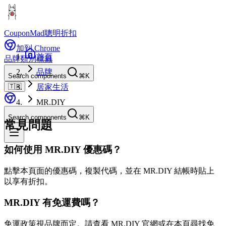
CouponMad
聰明折扣
加到 Chrome
首頁
品牌
類別
標籤
品牌
Search components
⌘K
🇹🇼
居家生活
MR.DIY
Search components
⌘K
常見問題
如何使用 MR.DIY 優惠碼？
點擊本頁面的優惠碼，複製代碼，並在 MR.DIY 結帳時貼上
以享有折扣。
MR.DIY 有免運費嗎？
免運政策視品牌而定。請查看 MR.DIY 官網或在本頁尋找免