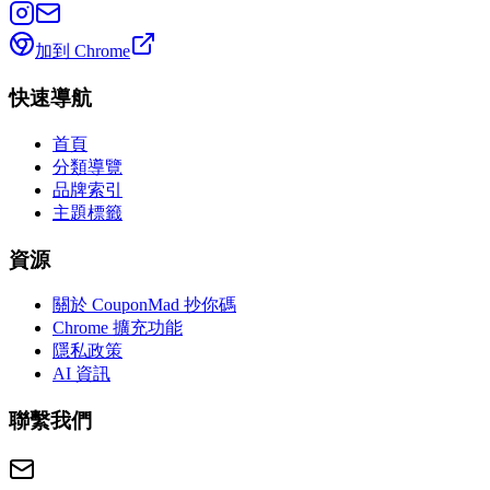
加到 Chrome
快速導航
首頁
分類導覽
品牌索引
主題標籤
資源
關於 CouponMad 抄你碼
Chrome 擴充功能
隱私政策
AI 資訊
聯繫我們