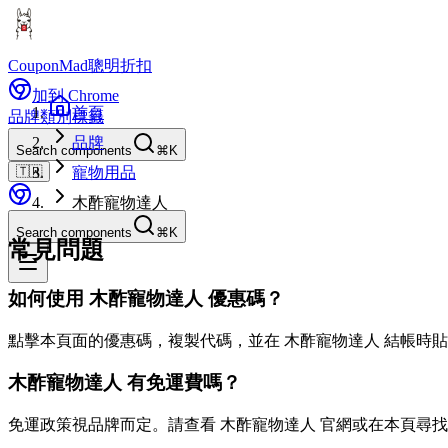
CouponMad
聰明折扣
加到 Chrome
首頁
品牌
類別
標籤
品牌
Search components
⌘K
🇹🇼
寵物用品
木酢寵物達人
Search components
⌘K
常見問題
如何使用 木酢寵物達人 優惠碼？
點擊本頁面的優惠碼，複製代碼，並在 木酢寵物達人 結帳時
木酢寵物達人 有免運費嗎？
免運政策視品牌而定。請查看 木酢寵物達人 官網或在本頁尋