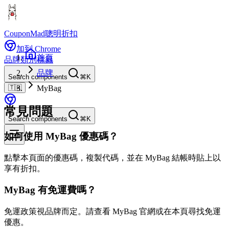
CouponMad
聰明折扣
加到 Chrome
首頁
品牌
類別
標籤
品牌
Search components
⌘K
🇹🇼
MyBag
常見問題
Search components
⌘K
如何使用 MyBag 優惠碼？
點擊本頁面的優惠碼，複製代碼，並在 MyBag 結帳時貼上以
享有折扣。
MyBag 有免運費嗎？
免運政策視品牌而定。請查看 MyBag 官網或在本頁尋找免運
優惠。