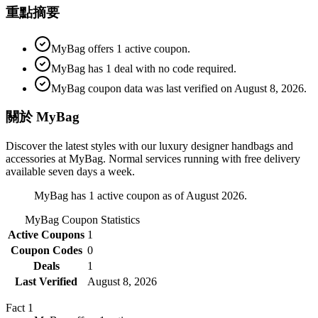
重點摘要
MyBag offers 1 active coupon.
MyBag has 1 deal with no code required.
MyBag coupon data was last verified on August 8, 2026.
關於 MyBag
Discover the latest styles with our luxury designer handbags and
accessories at MyBag. Normal services running with free delivery
available seven days a week.
MyBag has 1 active coupon as of August 2026.
MyBag
Coupon Statistics
Active Coupons
1
Coupon Codes
0
Deals
1
Last Verified
August 8, 2026
Fact
1