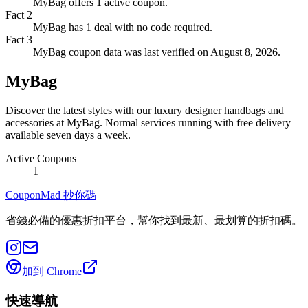
MyBag offers 1 active coupon.
Fact
2
MyBag has 1 deal with no code required.
Fact
3
MyBag coupon data was last verified on August 8, 2026.
MyBag
Discover the latest styles with our luxury designer handbags and
accessories at MyBag. Normal services running with free delivery
available seven days a week.
Active Coupons
1
CouponMad 抄你碼
省錢必備的優惠折扣平台，幫你找到最新、最划算的折扣碼。
加到 Chrome
快速導航