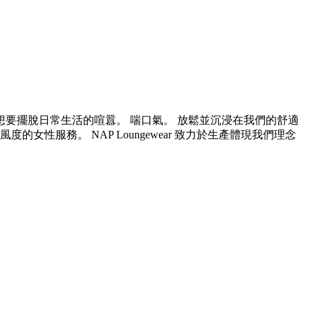
用戶，他們想要擺脫日常生活的喧囂。 喘口氣。 放鬆並沉浸在我們的舒適
服務。 NAP Loungewear 致力於生產體現我們理念