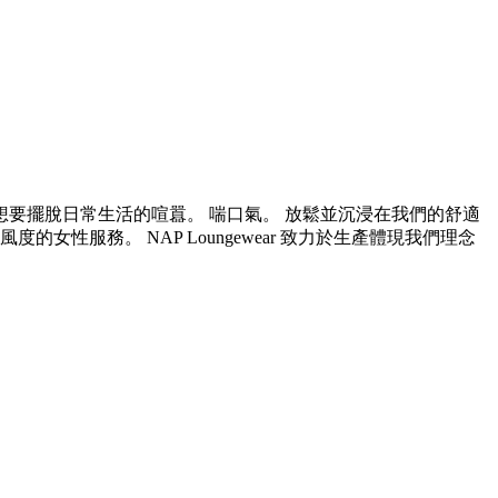
用戶，他們想要擺脫日常生活的喧囂。 喘口氣。 放鬆並沉浸在我們的舒適
服務。 NAP Loungewear 致力於生產體現我們理念