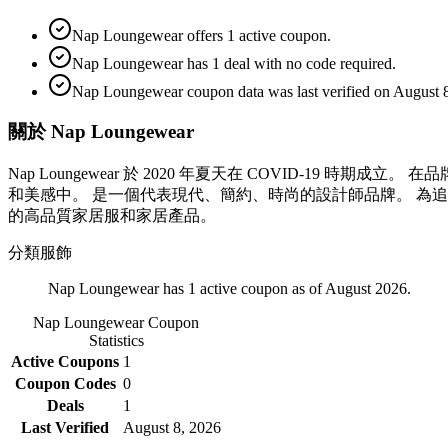
Nap Loungewear offers 1 active coupon.
Nap Loungewear has 1 deal with no code required.
Nap Loungewear coupon data was last verified on August 8
關於 Nap Loungewear
Nap Loungewear 於 2020 年夏天在 COVID-
和美感中。 是一個代表現代、簡約、時尚的設計師品牌。 為追求
的高品質家居服和家居產品。
分類
服飾
Nap Loungewear has 1 active coupon as of August 2026.
Nap Loungewear
Coupon
Statistics
Active Coupons
1
Coupon Codes
0
Deals
1
Last Verified
August 8, 2026