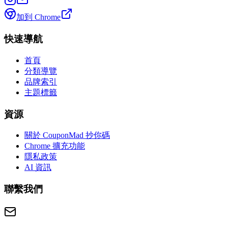
加到 Chrome
快速導航
首頁
分類導覽
品牌索引
主題標籤
資源
關於 CouponMad 抄你碼
Chrome 擴充功能
隱私政策
AI 資訊
聯繫我們