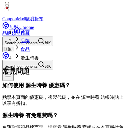
CouponMad
聰明折扣
加到 Chrome
首頁
品牌
類別
標籤
品牌
Search components
⌘K
🇹🇼
食品
源生時養
Search components
⌘K
常見問題
如何使用 源生時養 優惠碼？
點擊本頁面的優惠碼，複製代碼，並在 源生時養 結帳時貼上
以享有折扣。
源生時養 有免運費嗎？
免運政策視品牌而定。請查看 源生時養 官網或在本頁尋找免