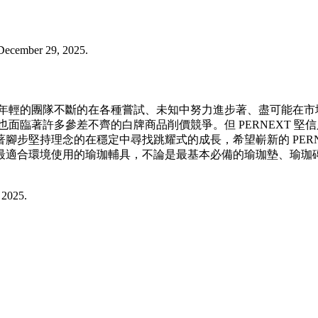
ecember 29, 2025.
是一群很年輕的團隊不斷的在各種嘗試、未知中努力進步著、盡可能
，現在也面臨著許多參差不齊的白牌商品削價競爭。但 PERNEX
持理念的在穩定中尋找跳耀式的成長，希望嶄新的 PERNEXT O
最適合環境使用的瑜珈輔具，不論是最基本必備的瑜珈墊、瑜珈
2025.