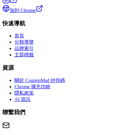
加到 Chrome
快速導航
首頁
分類導覽
品牌索引
主題標籤
資源
關於 CouponMad 抄你碼
Chrome 擴充功能
隱私政策
AI 資訊
聯繫我們