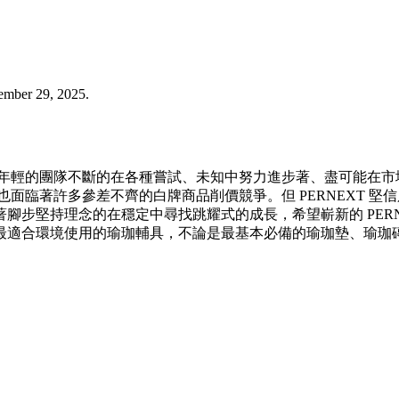
mber 29, 2025.
是一群很年輕的團隊不斷的在各種嘗試、未知中努力進步著、盡可能
，現在也面臨著許多參差不齊的白牌商品削價競爭。但 PERNEX
持理念的在穩定中尋找跳耀式的成長，希望嶄新的 PERNEXT O
最適合環境使用的瑜珈輔具，不論是最基本必備的瑜珈墊、瑜珈