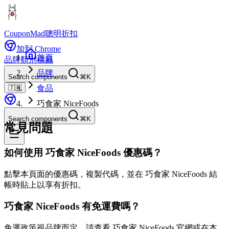
CouponMad
聰明折扣
加到 Chrome
首頁
品牌
類別
標籤
品牌
Search components
⌘K
🇹🇼
食品
巧食家 NiceFoods
Search components
⌘K
常見問題
如何使用 巧食家 NiceFoods 優惠碼？
點擊本頁面的優惠碼，複製代碼，並在 巧食家 NiceFoods 結
帳時貼上以享有折扣。
巧食家 NiceFoods 有免運費嗎？
免運政策視品牌而定。請查看 巧食家 NiceFoods 官網或在本