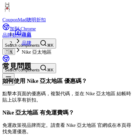
CouponMad
聰明折扣
加到 Chrome
首頁
品牌
類別
標籤
品牌
Search components
⌘K
🇹🇼
Nike 亞太地區
常見問題
Search components
⌘K
如何使用 Nike 亞太地區 優惠碼？
點擊本頁面的優惠碼，複製代碼，並在 Nike 亞太地區 結帳時
貼上以享有折扣。
Nike 亞太地區 有免運費嗎？
免運政策視品牌而定。請查看 Nike 亞太地區 官網或在本頁尋
找免運優惠。