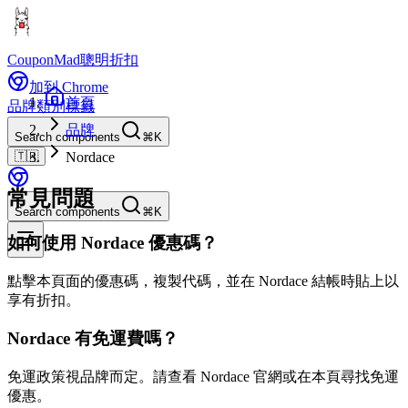
CouponMad
聰明折扣
加到 Chrome
首頁
品牌
類別
標籤
品牌
Search components
⌘K
🇹🇼
Nordace
常見問題
Search components
⌘K
如何使用 Nordace 優惠碼？
點擊本頁面的優惠碼，複製代碼，並在 Nordace 結帳時貼上以
享有折扣。
Nordace 有免運費嗎？
免運政策視品牌而定。請查看 Nordace 官網或在本頁尋找免運
優惠。