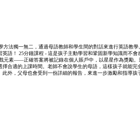
教學，教學方法獨一無二，通過母語教師和學生間的對話來進行英語教
！ 25分鐘課程 - 這是孩子主動學習和鞏固新學知識而不會感到
遊戲元素——正確答案將被記錄在個人賬戶中，以星星作為獎勵。
選擇合適的上課時間。老師不會說學生的母語，這樣孩子就能完
。此外，父母也會受到一份詳細的報告，來進一步激勵和指導孩