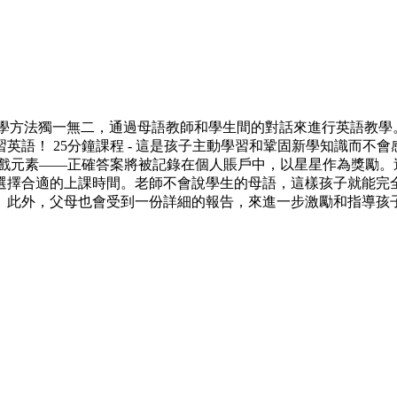
教學，教學方法獨一無二，通過母語教師和學生間的對話來進行英語教
！ 25分鐘課程 - 這是孩子主動學習和鞏固新學知識而不會感到
遊戲元素——正確答案將被記錄在個人賬戶中，以星星作為獎勵。
選擇合適的上課時間。老師不會說學生的母語，這樣孩子就能完
。此外，父母也會受到一份詳細的報告，來進一步激勵和指導孩