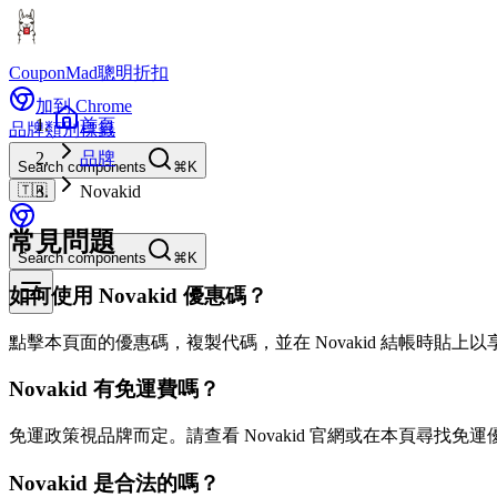
CouponMad
聰明折扣
加到 Chrome
首頁
品牌
類別
標籤
品牌
Search components
⌘K
🇹🇼
Novakid
常見問題
Search components
⌘K
如何使用 Novakid 優惠碼？
點擊本頁面的優惠碼，複製代碼，並在 Novakid 結帳時貼上
Novakid 有免運費嗎？
免運政策視品牌而定。請查看 Novakid 官網或在本頁尋找免運
Novakid 是合法的嗎？