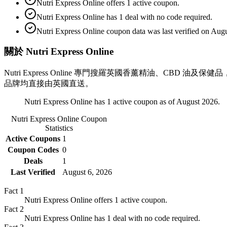
Nutri Express Online offers 1 active coupon.
Nutri Express Online has 1 deal with no code required.
Nutri Express Online coupon data was last verified on Augu
關於 Nutri Express Online
Nutri Express Online 專門搜羅英國香薰精油、CBD 油及保健品
品牌均直接由英國直送。
Nutri Express Online has 1 active coupon as of August 2026.
Nutri Express Online
Coupon
Statistics
Active Coupons
1
Coupon Codes
0
Deals
1
Last Verified
August 6, 2026
Fact
1
Nutri Express Online offers 1 active coupon.
Fact
2
Nutri Express Online has 1 deal with no code required.