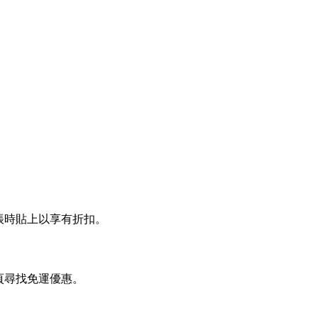
e 結帳時貼上以享有折扣。
或在本頁尋找免運優惠。