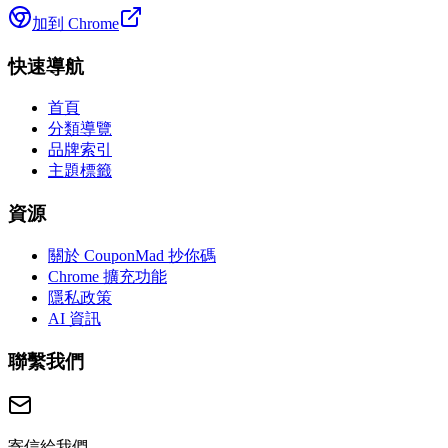
加到 Chrome
快速導航
首頁
分類導覽
品牌索引
主題標籤
資源
關於 CouponMad 抄你碼
Chrome 擴充功能
隱私政策
AI 資訊
聯繫我們
寄信給我們