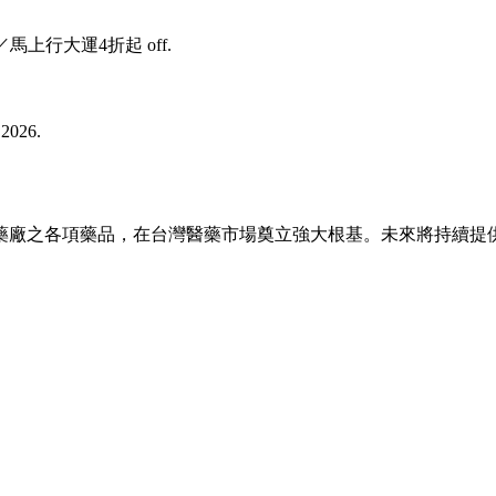
力禮盒／馬上行大運4折起 off.
 2026.
大藥廠之各項藥品，在台灣醫藥市場奠立強大根基。未來將持續