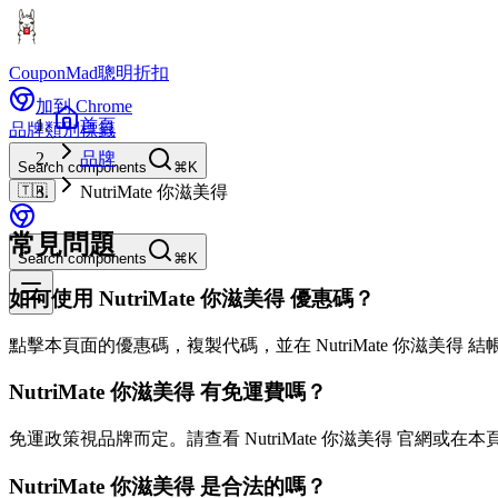
CouponMad
聰明折扣
加到 Chrome
首頁
品牌
類別
標籤
品牌
Search components
⌘K
🇹🇼
NutriMate 你滋美得
常見問題
Search components
⌘K
如何使用 NutriMate 你滋美得 優惠碼？
點擊本頁面的優惠碼，複製代碼，並在 NutriMate 你滋美得
NutriMate 你滋美得 有免運費嗎？
免運政策視品牌而定。請查看 NutriMate 你滋美得 官網或在
NutriMate 你滋美得 是合法的嗎？