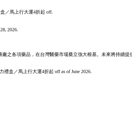
新年美力禮盒／馬上行大運4折起 off.
28, 2026.
大藥廠之各項藥品，在台灣醫藥市場奠立強大根基。未來將持續
＼新年美力禮盒／馬上行大運4折起 off as of June 2026.