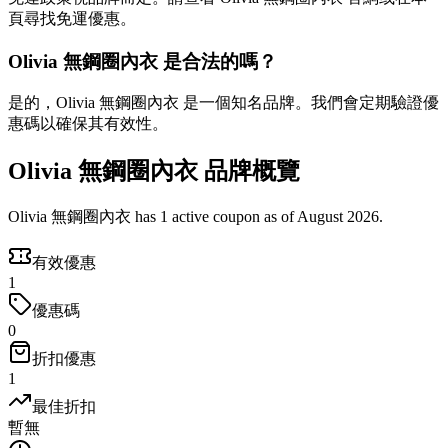
頁尋找免運優惠。
Olivia 無鋼圈內衣 是合法的嗎？
是的，Olivia 無鋼圈內衣 是一個知名品牌。我們會定期驗證優
惠碼以確保其有效性。
Olivia 無鋼圈內衣 品牌概覽
Olivia 無鋼圈內衣 has 1 active coupon as of August 2026.
有效優惠
1
優惠碼
0
折扣優惠
1
最佳折扣
暫無