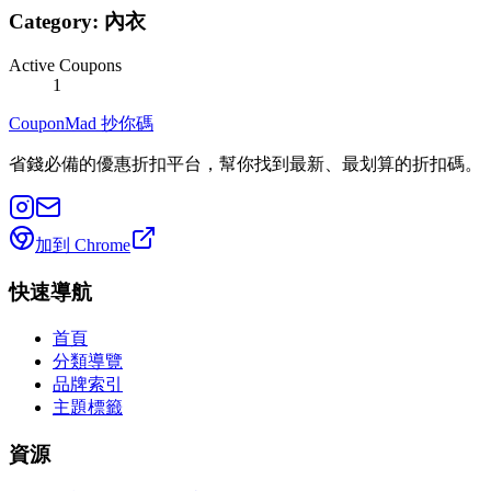
Category:
內衣
Active Coupons
1
CouponMad 抄你碼
省錢必備的優惠折扣平台，幫你找到最新、最划算的折扣碼。
加到 Chrome
快速導航
首頁
分類導覽
品牌索引
主題標籤
資源