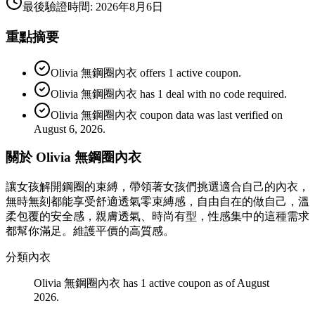
最後驗證時間
:
2026年8月6日
重點摘要
Olivia 無鋼圈內衣 offers 1 active coupon.
Olivia 無鋼圈內衣 has 1 deal with no code required.
Olivia 無鋼圈內衣 coupon data was last verified on
August 6, 2026.
關於 Olivia 無鋼圈內衣
讓女孩解開鋼圈的束縛，帶領著女孩們挑選適合自己的內衣，
無時無刻都能享受舒適透氣零束縛感，自由自在的做自己，溫
柔包覆的安全感，親膚透氣、時尚有型，性感集中的這種需求
都幫你滿足。維護平價的高質感。
分類
內衣
Olivia 無鋼圈內衣 has 1 active coupon as of August
2026.