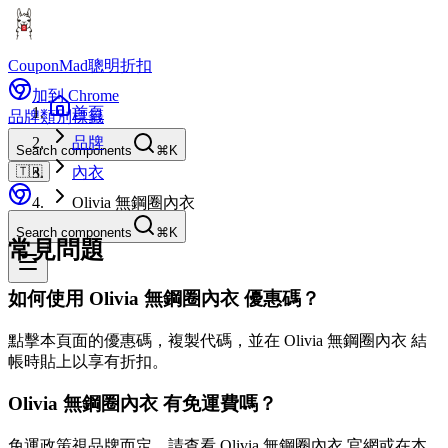
CouponMad
聰明折扣
加到 Chrome
首頁
品牌
類別
標籤
品牌
Search components
⌘K
🇹🇼
內衣
Olivia 無鋼圈內衣
Search components
⌘K
常見問題
如何使用 Olivia 無鋼圈內衣 優惠碼？
點擊本頁面的優惠碼，複製代碼，並在 Olivia 無鋼圈內衣 結
帳時貼上以享有折扣。
Olivia 無鋼圈內衣 有免運費嗎？
免運政策視品牌而定。請查看 Olivia 無鋼圈內衣 官網或在本