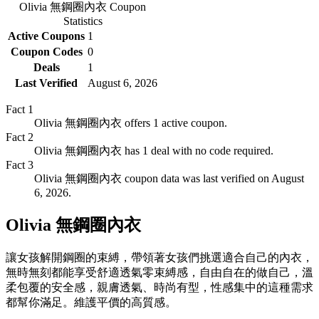
Olivia 無鋼圈內衣
Coupon
Statistics
Active Coupons
1
Coupon Codes
0
Deals
1
Last Verified
August 6, 2026
Fact
1
Olivia 無鋼圈內衣 offers 1 active coupon.
Fact
2
Olivia 無鋼圈內衣 has 1 deal with no code required.
Fact
3
Olivia 無鋼圈內衣 coupon data was last verified on August
6, 2026.
Olivia 無鋼圈內衣
讓女孩解開鋼圈的束縛，帶領著女孩們挑選適合自己的內衣，
無時無刻都能享受舒適透氣零束縛感，自由自在的做自己，溫
柔包覆的安全感，親膚透氣、時尚有型，性感集中的這種需求
都幫你滿足。維護平價的高質感。