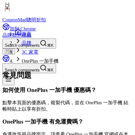
CouponMad
聰明折扣
加到 Chrome
首頁
品牌
類別
標籤
品牌
Search components
⌘K
🇹🇼
3C 家電
OnePlus 一加手機
Search components
⌘K
常見問題
如何使用 OnePlus 一加手機 優惠碼？
點擊本頁面的優惠碼，複製代碼，並在 OnePlus 一加手機 結
帳時貼上以享有折扣。
OnePlus 一加手機 有免運費嗎？
免運政策視品牌而定。請查看 OnePlus 一加手機 官網或在本