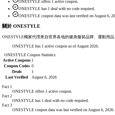
ONESTYLE offers 1 active coupon.
ONESTYLE has 1 deal with no code required.
ONESTYLE coupon data was last verified on August 6, 2
關於 ONESTYLE
ONESTYLE獨家代理來自世界各地的健身服裝品牌、運動用品、
ONESTYLE has 1 active coupon as of August 2026.
ONESTYLE
Coupon Statistics
Active Coupons
1
Coupon Codes
0
Deals
1
Last Verified
August 6, 2026
Fact
1
ONESTYLE offers 1 active coupon.
Fact
2
ONESTYLE has 1 deal with no code required.
Fact
3
ONESTYLE coupon data was last verified on August 6, 2026.