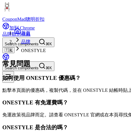
CouponMad
聰明折扣
加到 Chrome
首頁
品牌
類別
標籤
品牌
Search components
⌘K
🇹🇼
ONESTYLE
常見問題
Search components
⌘K
如何使用 ONESTYLE 優惠碼？
點擊本頁面的優惠碼，複製代碼，並在 ONESTYLE 結帳時
ONESTYLE 有免運費嗎？
免運政策視品牌而定。請查看 ONESTYLE 官網或在本頁尋找
ONESTYLE 是合法的嗎？