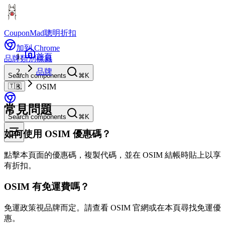
CouponMad
聰明折扣
加到 Chrome
首頁
品牌
類別
標籤
品牌
Search components
⌘K
🇹🇼
OSIM
常見問題
Search components
⌘K
如何使用 OSIM 優惠碼？
點擊本頁面的優惠碼，複製代碼，並在 OSIM 結帳時貼上以享
有折扣。
OSIM 有免運費嗎？
免運政策視品牌而定。請查看 OSIM 官網或在本頁尋找免運優
惠。