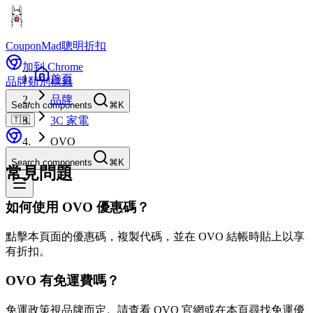
CouponMad
聰明折扣
加到 Chrome
首頁
品牌
類別
標籤
品牌
Search components
⌘K
🇹🇼
3C 家電
OVO
Search components
⌘K
常見問題
如何使用 OVO 優惠碼？
點擊本頁面的優惠碼，複製代碼，並在 OVO 結帳時貼上以享
有折扣。
OVO 有免運費嗎？
免運政策視品牌而定。請查看 OVO 官網或在本頁尋找免運優