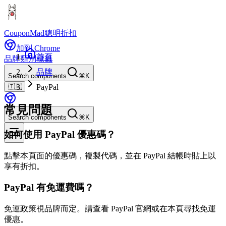
CouponMad
聰明折扣
加到 Chrome
首頁
品牌
類別
標籤
品牌
Search components
⌘K
🇹🇼
PayPal
常見問題
Search components
⌘K
如何使用 PayPal 優惠碼？
點擊本頁面的優惠碼，複製代碼，並在 PayPal 結帳時貼上以
享有折扣。
PayPal 有免運費嗎？
免運政策視品牌而定。請查看 PayPal 官網或在本頁尋找免運
優惠。