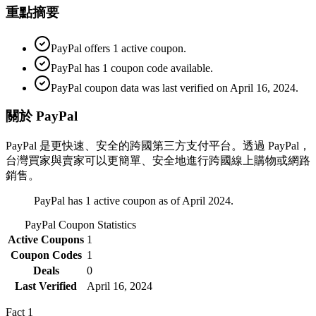
重點摘要
PayPal offers 1 active coupon.
PayPal has 1 coupon code available.
PayPal coupon data was last verified on April 16, 2024.
關於 PayPal
PayPal 是更快速、安全的跨國第三方支付平台。透過 PayPal，
台灣買家與賣家可以更簡單、安全地進行跨國線上購物或網路
銷售。
PayPal has 1 active coupon as of April 2024.
PayPal
Coupon Statistics
Active Coupons
1
Coupon Codes
1
Deals
0
Last Verified
April 16, 2024
Fact
1