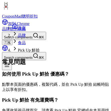
CouponMad
聰明折扣
加到 Chrome
首頁
品牌
類別
標籤
品牌
Search components
⌘K
🇹🇼
食品
Pick Up 鮮拾
Search components
⌘K
常見問題
如何使用 Pick Up 鮮拾 優惠碼？
點擊本頁面的優惠碼，複製代碼，並在 Pick Up 鮮拾 結帳時貼
上以享有折扣。
Pick Up 鮮拾 有免運費嗎？
免運政策視品牌而定。請查看 Pick Up 鮮拾 官網或在本頁尋找