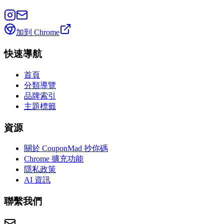
加到 Chrome
快速導航
首頁
分類導覽
品牌索引
主題標籤
資源
關於 CouponMad 抄你碼
Chrome 擴充功能
隱私政策
AI 資訊
聯繫我們