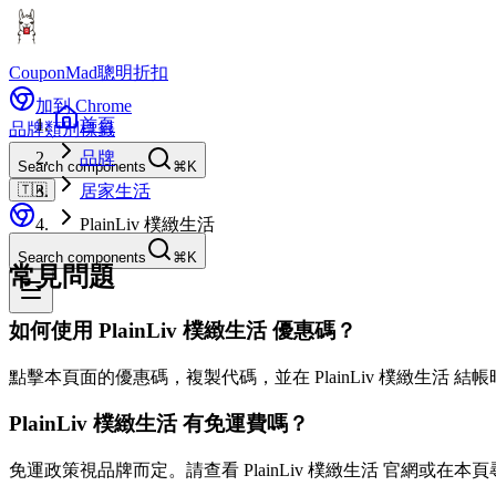
CouponMad
聰明折扣
加到 Chrome
首頁
品牌
類別
標籤
品牌
Search components
⌘K
🇹🇼
居家生活
PlainLiv 樸緻生活
Search components
⌘K
常見問題
如何使用 PlainLiv 樸緻生活 優惠碼？
點擊本頁面的優惠碼，複製代碼，並在 PlainLiv 樸緻生活 
PlainLiv 樸緻生活 有免運費嗎？
免運政策視品牌而定。請查看 PlainLiv 樸緻生活 官網或在本