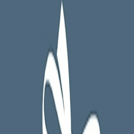
MALENE 媚齡
折扣
點擊查看MALENE 媚齡 最新優惠
點擊取得優惠
前往優惠
Just now
社群驗證
持續更新
🔥 最新上架
查看品牌