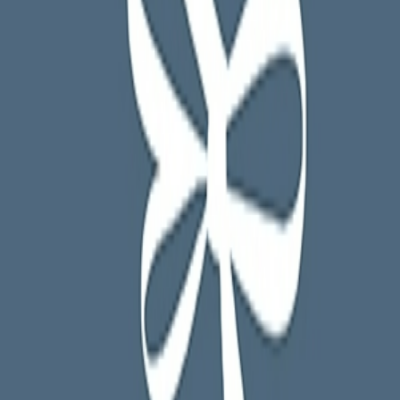
MALENE 媚齡
諄宏企業股份有限公司旗下自創台灣科技保養品牌 MALENE
媚齡。
拜訪
MALENE 媚齡
常見問題
如何使用 MALENE 媚齡 優惠碼？
點擊本頁面的優惠碼，複製代碼，並在 MALENE 媚齡 結帳時
貼上以享有折扣。
MALENE 媚齡 有免運費嗎？