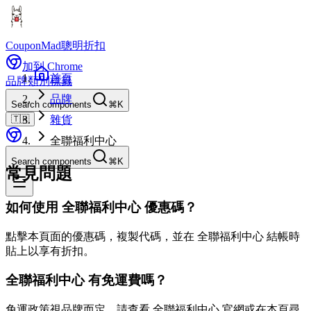
CouponMad
聰明折扣
加到 Chrome
首頁
品牌
類別
標籤
品牌
Search components
⌘K
🇹🇼
雜貨
全聯福利中心
Search components
⌘K
常見問題
如何使用 全聯福利中心 優惠碼？
點擊本頁面的優惠碼，複製代碼，並在 全聯福利中心 結帳時
貼上以享有折扣。
全聯福利中心 有免運費嗎？
免運政策視品牌而定。請查看 全聯福利中心 官網或在本頁尋